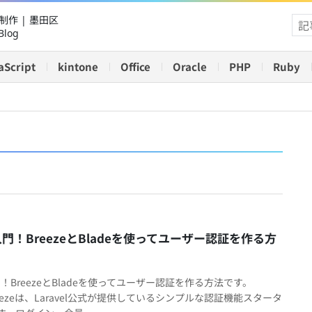
作 | 墨田区
Blog
aScript
kintone
Office
Oracle
PHP
Ruby
el入門！BreezeとBladeを使ってユーザー認証を作る方
l入門！BreezeとBladeを使ってユーザー認証を作る方法です。
 Breezeは、Laravel公式が提供しているシンプルな認証機能スタータ