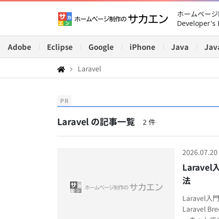
ホームページ制
Developer's 
Adobe
Eclipse
Google
iPhone
Java
Jav
Laravel
PR
Laravel の記事一覧
2 件
2026.07.20
Larav
法
Larave
Laravel