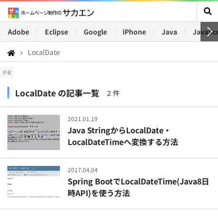
Adobe
Eclipse
Google
iPhone
Java
JavaScr
LocalDate
PR
LocalDate の記事一覧
2 件
2021.01.19
Java StringからLocalDate・
LocalDateTimeへ変換する方法
2017.04.04
Spring BootでLocalDateTime(Java8日
時API)を使う方法