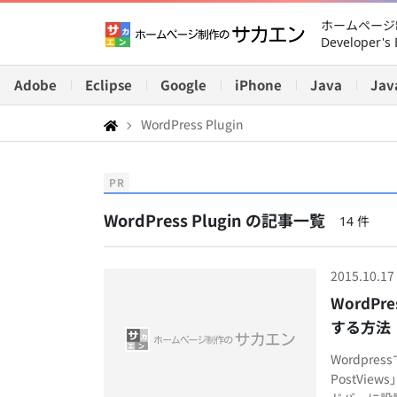
ホームページ制
Developer's 
Adobe
Eclipse
Google
iPhone
Java
Jav
WordPress Plugin
PR
WordPress Plugin の記事一覧
14 件
2015.10.17
WordP
する方法
Wordpre
PostVi