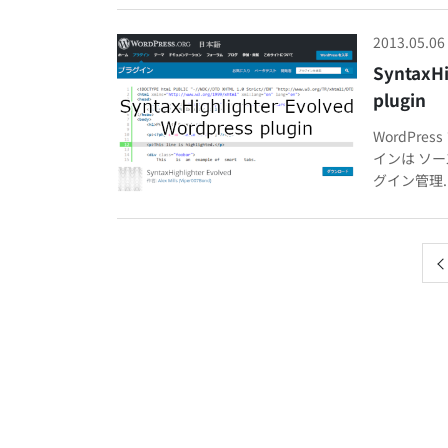
2013.05.06
SyntaxH
plugin
WordPres
インは ソー
グイン管理..