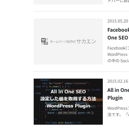
ドバーに設置
2015.05.20
Facebo
One SEO
Facebo
WordPre
の中の Social
2015.02.16
All in
Plugin
WordPre
法です。 「All