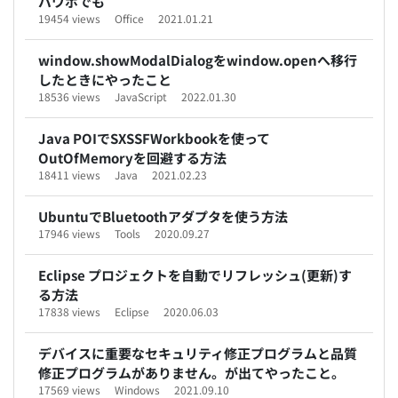
パワポでも
19454 views
Office
2021.01.21
window.showModalDialogをwindow.openへ移行
したときにやったこと
18536 views
JavaScript
2022.01.30
Java POIでSXSSFWorkbookを使って
OutOfMemoryを回避する方法
18411 views
Java
2021.02.23
UbuntuでBluetoothアダプタを使う方法
17946 views
Tools
2020.09.27
Eclipse プロジェクトを自動でリフレッシュ(更新)す
る方法
17838 views
Eclipse
2020.06.03
デバイスに重要なセキュリティ修正プログラムと品質
修正プログラムがありません。が出てやったこと。
17569 views
Windows
2021.09.10