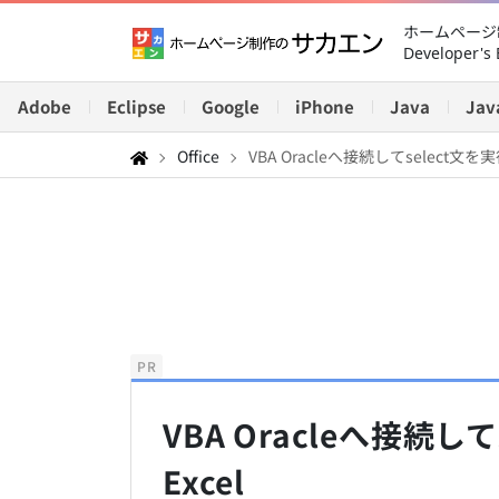
ホームページ制
Developer's 
Adobe
Eclipse
Google
iPhone
Java
Jav
Office
VBA Oracleへ接続してselect文を実
PR
VBA Oracleへ接続し
Excel