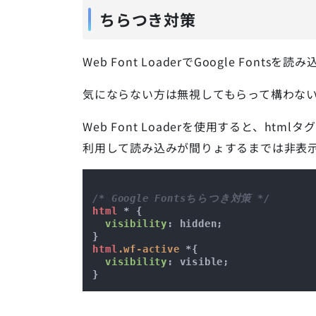
ちらつき対策
Web Font LoaderでGoogle Fo
気にならない方は無視してもらって構わな
Web Font Loaderを使用すると、htm
利用して読み込みが間りょするまでは非表示
/* Google Fontsちらつき対策 */
html
 * {

visibility
: hidden;

html
.wf-active
 *{

visibility
: visible;
