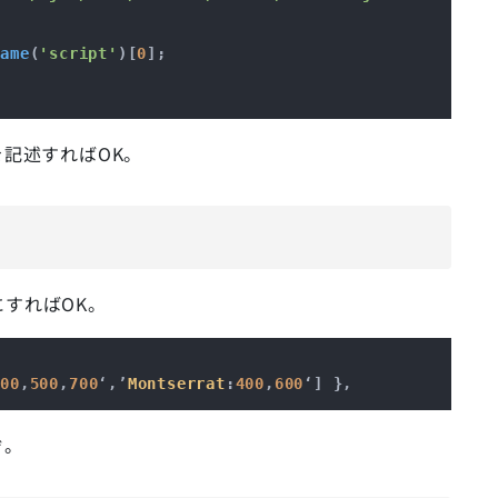
Name
(
'script'
)[
0
];

みを記述すればOK。
すればOK。
400
,
500
,
700
‘,’
Montserrat
:
400
,
600
ぞ。