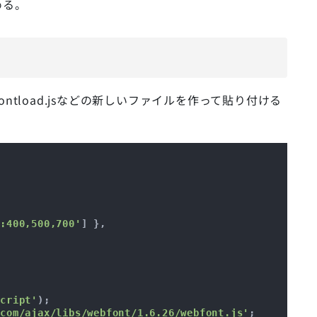
める。
fontload.jsなどの新しいファイルを作って貼り付ける
P:400,500,700'
] },

script'
);

.com/ajax/libs/webfont/1.6.26/webfont.js'
;
