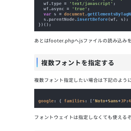
  wf.
type
 = 
'text/javascript'
;

  wf.
async
 = 
'true'
;

var
 s = 
document
.
getElementsByTag
  s.
parentNode
.
insertBefore
(wf, s);

あとはfooter.phpへjsファイルの読み込
複数フォントを指定する
複数フォント指定したい場合は下記のように
google
: { 
families
: [‘
Noto
+
Sans
+
JP
:
フォントウェイトは指定しなくても使える