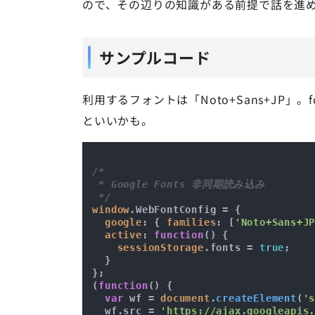
ので、その辺りの知識がある前提で話を進
サンプルコード
利用するフォントは「Noto+Sans+JP」。
といいかも。
/*

 * Google Fonts 非同期読み込み

 */
window
.
WebFontConfig
 = {

google
: { 
families
: [
'Noto+Sans+J
active
: 
function
(
) {

sessionStorage
.
fonts
 = 
true
;

  }

};

(
function
(
) {

var
 wf = 
document
.
createElement
(
'
  wf.
src
 = 
'https://ajax.googleapis