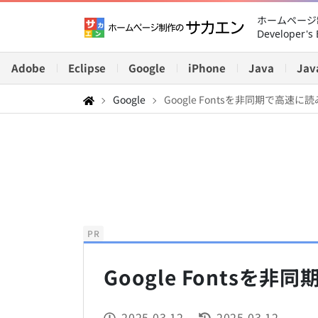
ホームページ制
Developer's 
Adobe
Eclipse
Google
iPhone
Java
Jav
Google
Google Fontsを非同期で高速
PR
Google Fonts
2025.03.12
2025.03.12